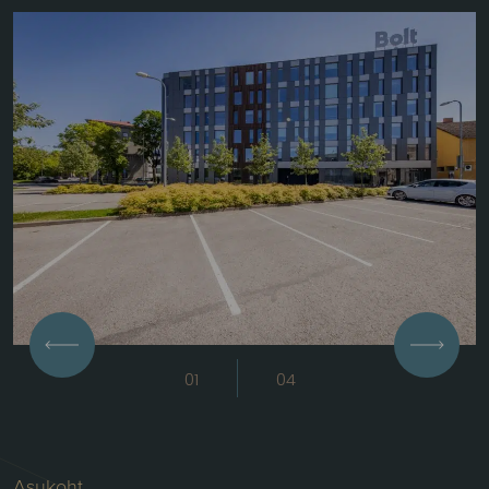
Previous
Next
|
1
04
Asukoht