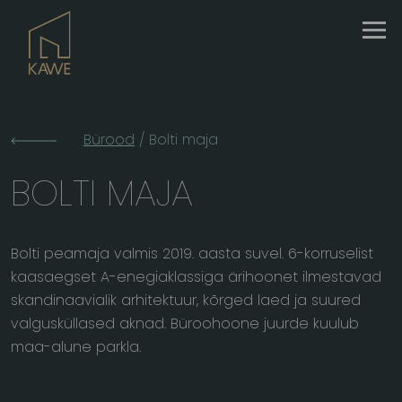
Skip
to
content
Bürood
/ Bolti maja
BOLTI MAJA
Bolti peamaja valmis 2019. aasta suvel. 6-korruselist
kaasaegset A-enegiaklassiga ärihoonet ilmestavad
skandinaavialik arhitektuur, kõrged laed ja suured
valgusküllased aknad. Büroohoone juurde kuulub
maa-alune parkla.