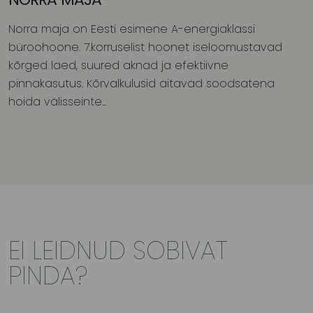
NORRA MAJA
Norra maja on Eesti esimene A-energiaklassi
büroohoone. 7.korruselist hoonet iseloomustavad
kõrged laed, suured aknad ja efektiivne
pinnakasutus. Kõrvalkulusid aitavad soodsatena
hoida välisseinte...
EI LEIDNUD SOBIVAT
PINDA?