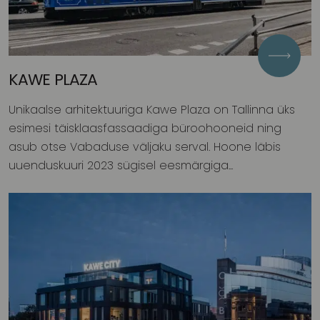
KAWE PLAZA
Unikaalse arhitektuuriga Kawe Plaza on Tallinna üks
esimesi täisklaasfassaadiga büroohooneid ning
asub otse Vabaduse väljaku serval. Hoone läbis
uuenduskuuri 2023 sügisel eesmärgiga...
Lahtise lepinguga uued
bürooruumid Kawe Plazas.