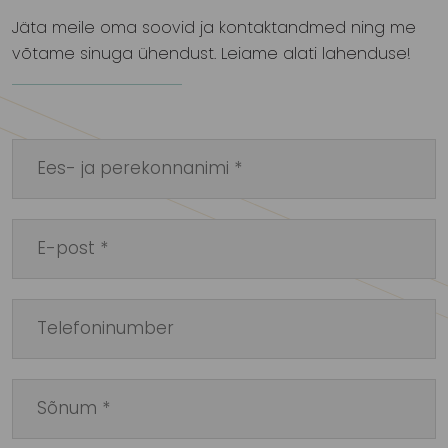
Jäta meile oma soovid ja kontaktandmed ning me
võtame sinuga ühendust. Leiame alati lahenduse!
Please
leave
this
field
empty.