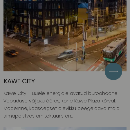
Kuni 200 m² uued büroopinnad Tallinna
südalinnas, soovi korral ka sisustatud. Köök
on valmis, et saaksid kohe alustada,
sissekolimine alates 01.07.2026.
TUTVU PAKKUMISEGA
KAWE CITY
Kawe City – uuele energiale avatud büroohoone
Vabaduse väljaku ääres, kohe Kawe Plaza kõrval.
Modernne, kaasaegset olevikku peegeldava maja
silmapaistvas arhitektuuris on...