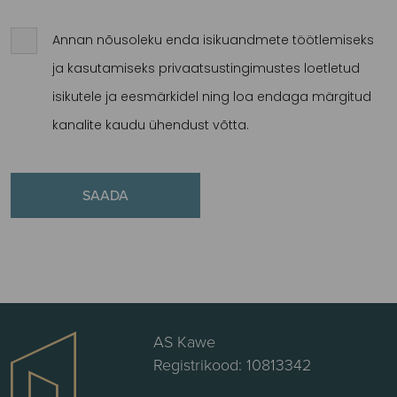
Annan nõusoleku enda isikuandmete töötlemiseks
ja kasutamiseks privaatsustingimustes loetletud
isikutele ja eesmärkidel ning loa endaga märgitud
kanalite kaudu ühendust võtta.
AS Kawe
Registrikood: 10813342